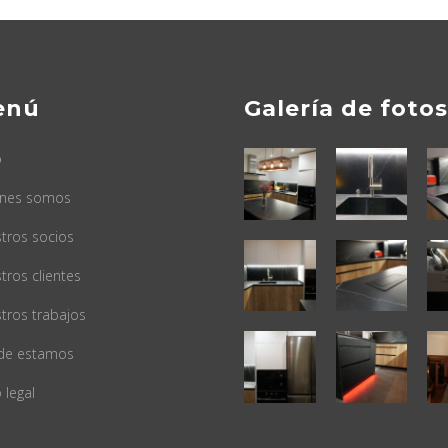
enú
Galería de fotos
o
énes somos
tros socios
tros clientes
tros trabajos
de estamos
 legal