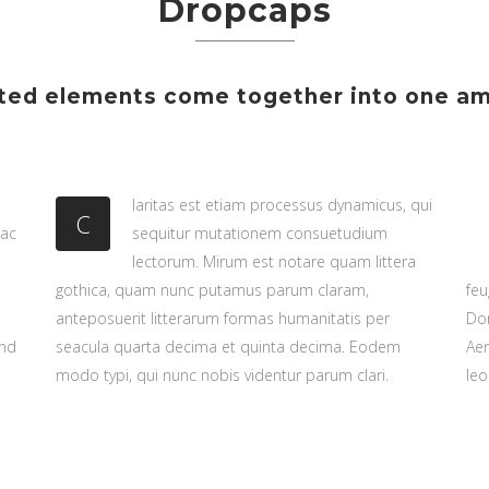
Dropcaps
afted elements come together into one am
laritas est etiam processus dynamicus, qui
C
 ac
sequitur mutationem consuetudium
,
lectorum. Mirum est notare quam littera
gothica, quam nunc putamus parum claram,
feu
anteposuerit litterarum formas humanitatis per
Do
end
seacula quarta decima et quinta decima. Eodem
Aen
modo typi, qui nunc nobis videntur parum clari.
leo