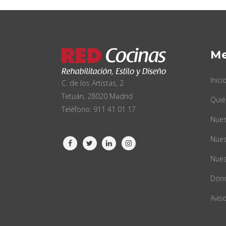
M
Inici
C. de los Artistas, 2
Tetuán, 28020 Madrid
Qui
Teléfono:
911 41 01 17
Nues
Nues
Nues
Dón
Aviso