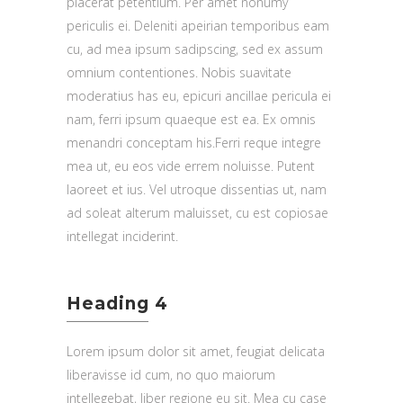
placerat petentium. Per amet nonumy
periculis ei. Deleniti apeirian temporibus eam
cu, ad mea ipsum sadipscing, sed ex assum
omnium contentiones. Nobis suavitate
moderatius has eu, epicuri ancillae pericula ei
nam, ferri ipsum quaeque est ea. Ex omnis
menandri conceptam his.Ferri reque integre
mea ut, eu eos vide errem noluisse. Putent
laoreet et ius. Vel utroque dissentias ut, nam
ad soleat alterum maluisset, cu est copiosae
intellegat inciderint.
Heading 4
Lorem ipsum dolor sit amet, feugiat delicata
liberavisse id cum, no quo maiorum
intellegebat, liber regione eu sit. Mea cu case