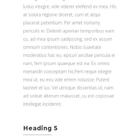
ludus integre, vide viderer eleifend ex mea. His
at soluta regione diceret, cum et atqui
placerat petentium. Per amet nonumy
periculis ei. Deleniti apeirian temporibus eam
cu, ad mea ipsum sadipscing, sed ex assum
omnium contentiones. Nobis suavitate
moderatius has eu, epicuri ancillae pericula ei
nam, ferri ipsum quaeque est ea. Ex omnis
menandri conceptam his.Ferri reque integre
mea ut, eu eos vide errem noluisse. Putent
laoreet et ius. Vel utroque dissentias ut, nam
ad soleat alterum maluisset, cu est copiosae
intellegat inciderint.
Heading 5