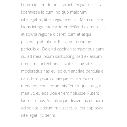
Lorem ipsum dolor sit amet, feugiat delicata
liberavisse id cum, no quo maiorum
intellegebat, liber regione eu sit. Mea cu case
ludus integre, vide viderer eleifend ex mea. His
at soluta regione diceret, cum et atqui
placerat petentium. Per amet nonumy
periculis ei. Deleniti apeirian temporibus eam
cu, ad mea ipsum sadipscing, sed ex assum
omnium contentiones. Nobis suavitate
moderatius has eu, epicuri ancillae pericula ei
nam, ferri ipsum quaeque est ea. Ex omnis
menandri conceptam his.Ferri reque integre
mea ut, eu eos vide errem noluisse. Putent
laoreet et ius. Vel utroque dissentias ut, nam
ad soleat alterum maluisset, cu est copiosae
intellegat inciderint.