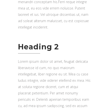
menandri conceptam his.Ferri reque integre
mea ut, eu eos vide errem noluisse. Putent
laoreet et ius. Vel utroque dissentias ut, nam
ad soleat alterum maluisset, cu est copiosae
intellegat inciderint.
Heading 2
Lorem ipsum dolor sit amet, feugiat delicata
liberavisse id cum, no quo maiorum
intellegebat, liber regione eu sit. Mea cu case
ludus integre, vide viderer eleifend ex mea. His
at soluta regione diceret, cum et atqui
placerat petentium. Per amet nonumy
periculis ei. Deleniti apeirian temporibus eam
cu, ad mea ipsum sadipscing, sed ex assum