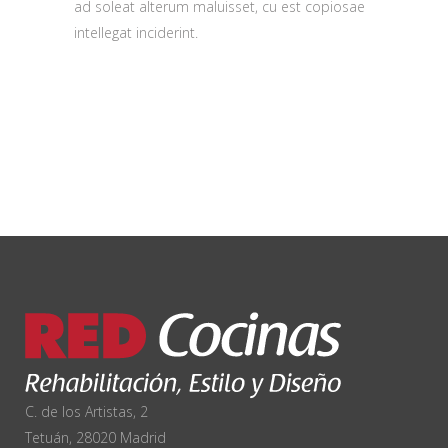
ad soleat alterum maluisset, cu est copiosae
intellegat inciderint.
C. de los Artistas, 2
Tetuán, 28020 Madrid