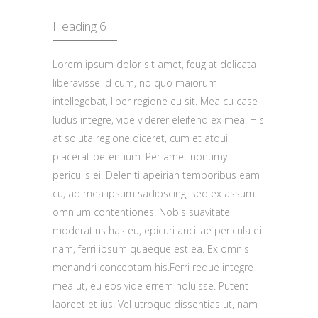
Heading 6
Lorem ipsum dolor sit amet, feugiat delicata
liberavisse id cum, no quo maiorum
intellegebat, liber regione eu sit. Mea cu case
ludus integre, vide viderer eleifend ex mea. His
at soluta regione diceret, cum et atqui
placerat petentium. Per amet nonumy
periculis ei. Deleniti apeirian temporibus eam
cu, ad mea ipsum sadipscing, sed ex assum
omnium contentiones. Nobis suavitate
moderatius has eu, epicuri ancillae pericula ei
nam, ferri ipsum quaeque est ea. Ex omnis
menandri conceptam his.Ferri reque integre
mea ut, eu eos vide errem noluisse. Putent
laoreet et ius. Vel utroque dissentias ut, nam