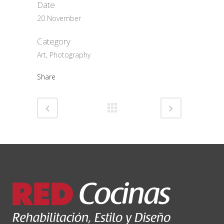
Date
20 November
Category
Art, Photography
Share