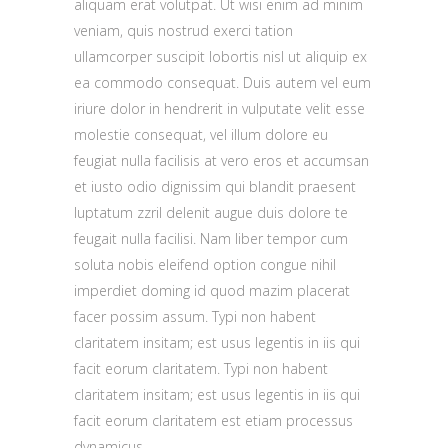
aliquam erat volutpat. Ut wisi enim ad minim
veniam, quis nostrud exerci tation
ullamcorper suscipit lobortis nisl ut aliquip ex
ea commodo consequat. Duis autem vel eum
iriure dolor in hendrerit in vulputate velit esse
molestie consequat, vel illum dolore eu
feugiat nulla facilisis at vero eros et accumsan
et iusto odio dignissim qui blandit praesent
luptatum zzril delenit augue duis dolore te
feugait nulla facilisi. Nam liber tempor cum
soluta nobis eleifend option congue nihil
imperdiet doming id quod mazim placerat
facer possim assum. Typi non habent
claritatem insitam; est usus legentis in iis qui
facit eorum claritatem. Typi non habent
claritatem insitam; est usus legentis in iis qui
facit eorum claritatem est etiam processus
dynamicus.