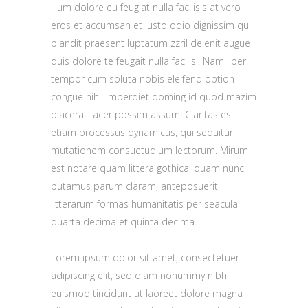
illum dolore eu feugiat nulla facilisis at vero
eros et accumsan et iusto odio dignissim qui
blandit praesent luptatum zzril delenit augue
duis dolore te feugait nulla facilisi. Nam liber
tempor cum soluta nobis eleifend option
congue nihil imperdiet doming id quod mazim
placerat facer possim assum. Claritas est
etiam processus dynamicus, qui sequitur
mutationem consuetudium lectorum. Mirum
est notare quam littera gothica, quam nunc
putamus parum claram, anteposuerit
litterarum formas humanitatis per seacula
quarta decima et quinta decima.
Lorem ipsum dolor sit amet, consectetuer
adipiscing elit, sed diam nonummy nibh
euismod tincidunt ut laoreet dolore magna