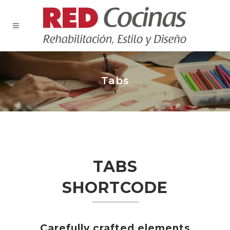
Tabs
TABS
SHORTCODE
Carefully crafted elements