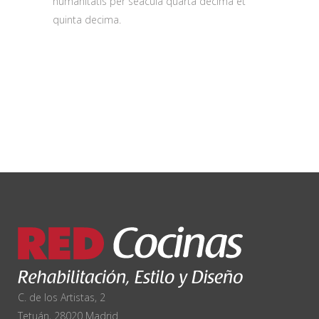
humanitatis per seacula quarta decima et
quinta decima.
C. de los Artistas, 2
Tetuán, 28020 Madrid