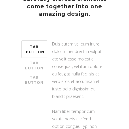
come together into one
amazing design.
Duis autem vel eum iriure
TAB
dolor in hendrerit in vulput
BUTTON
ate velit esse molestie
TAB
consequat, vel illum dolore
BUTTON
eu feugiat nulla facilisis at
TAB
vero eros et accumsan et
BUTTON
iusto odio dignissim qui
blandit praesent.
Nam liber tempor cum
soluta nobis eleifend
option congue. Typi non