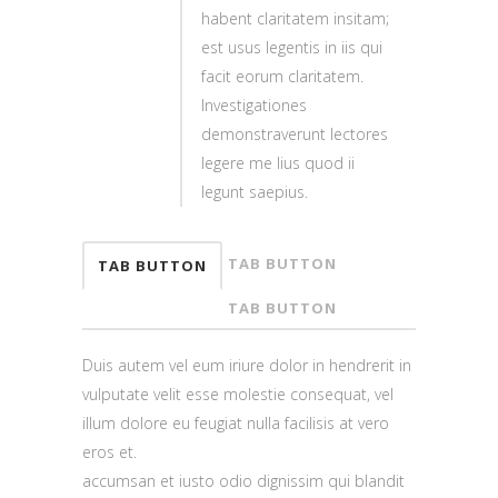
habent claritatem insitam;
est usus legentis in iis qui
facit eorum claritatem.
Investigationes
demonstraverunt lectores
legere me lius quod ii
legunt saepius.
TAB BUTTON
TAB BUTTON
TAB BUTTON
Duis autem vel eum iriure dolor in hendrerit in
vulputate velit esse molestie consequat, vel
illum dolore eu feugiat nulla facilisis at vero
eros et.
accumsan et iusto odio dignissim qui blandit